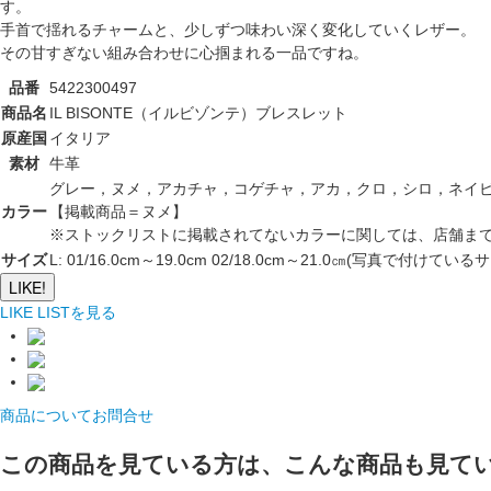
す。
手首で揺れるチャームと、少しずつ味わい深く変化していくレザー。
その甘すぎない組み合わせに心掴まれる一品ですね。
品番
5422300497
商品名
IL BISONTE（イルビゾンテ）ブレスレット
原産国
イタリア
素材
牛革
グレー，ヌメ，アカチャ，コゲチャ，アカ，クロ，シロ，ネイ
カラー
【掲載商品＝ヌメ】
※ストックリストに掲載されてないカラーに関しては、店舗ま
サイズ
L: 01/16.0cm～19.0cm 02/18.0cm～21.0㎝(写真で付けている
LIKE!
LIKE LISTを見る
商品についてお問合せ
この商品を見ている方は、こんな商品も見て