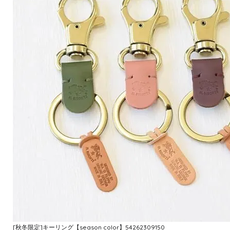
[秋冬限定]キーリング【season color】54262309150