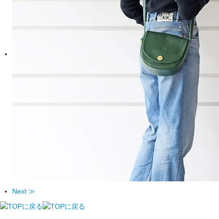
Next ≫