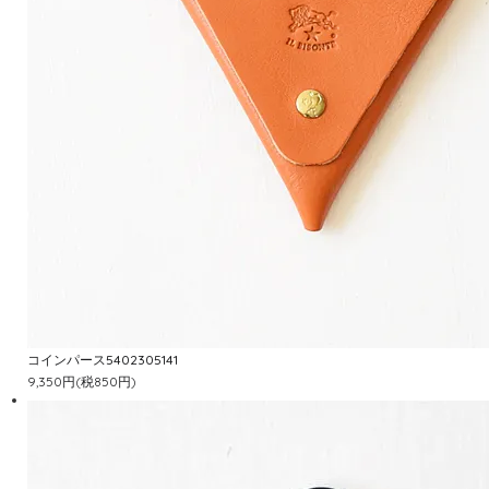
コインパース5402305141
9,350円(税850円)