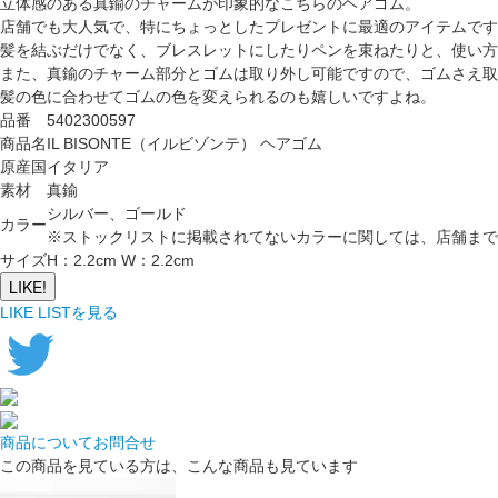
立体感のある真鍮のチャームが印象的なこちらのヘアゴム。
店舗でも大人気で、特にちょっとしたプレゼントに最適のアイテムです
髪を結ぶだけでなく、ブレスレットにしたりペンを束ねたりと、使い方
また、真鍮のチャーム部分とゴムは取り外し可能ですので、ゴムさえ取
髪の色に合わせてゴムの色を変えられるのも嬉しいですよね。
品番
5402300597
商品名
IL BISONTE（イルビゾンテ） ヘアゴム
原産国
イタリア
素材
真鍮
シルバー、ゴールド
カラー
※ストックリストに掲載されてないカラーに関しては、店舗まで
サイズ
H：2.2cm W：2.2cm
LIKE!
LIKE LISTを見る
商品についてお問合せ
この商品を見ている方は、こんな商品も見ています