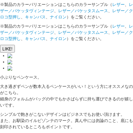
※製品のカラーバリエーションはこちらのカラーサンプル（
レザー
、
レ
ザー／バケッタヴィンテージ
、
レザー／バケッタスムース
、
レザー／ク
ロコ型押し
、
キャンバス
、
ナイロン
）をご覧ください。
※製品のカラーバリエーションはこちらのカラーサンプル（
レザー
、
レ
ザー／バケッタヴィンテージ
、
レザー／バケッタスムース
、
レザー／ク
ロコ型押し
、
キャンバス
、
ナイロン
）をご覧ください。
LIKE!
小ぶりなペンケース。
大き過ぎずペンが数本入るペンケースがいい！という方にオススメなの
がこちら。
細身のフォルムがバッグの中でもかさばらずに持ち運びできるのが嬉し
いです。
シンプルで飽きがこないデザインはビジネスでもお使い頂けます。
また、お馴染のイルビゾンテのマーク。真ん中には勿論のこと、底にも
刻印されているところもポイントです。