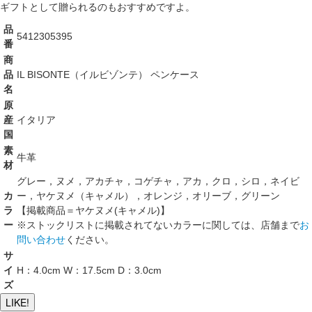
ギフトとして贈られるのもおすすめですよ。
品
5412305395
番
商
品
IL BISONTE（イルビゾンテ） ペンケース
名
原
産
イタリア
国
素
牛革
材
グレー，ヌメ，アカチャ，コゲチャ，アカ，クロ，シロ，ネイビ
カ
ー，ヤケヌメ（キャメル），オレンジ，オリーブ，グリーン
ラ
【掲載商品＝ヤケヌメ(キャメル)】
ー
※ストックリストに掲載されてないカラーに関しては、店舗まで
お
問い合わせ
ください。
サ
イ
H：4.0cm W：17.5cm D：3.0cm
ズ
LIKE!