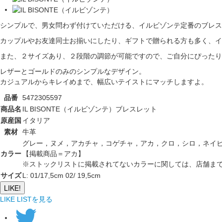
シンプルで、男女問わず付けていただける、イルビゾンテ定番のブレス
カップルやお友達同士お揃いにしたり、ギフトで贈られる方も多く、イ
また、２サイズあり、２段階の調節が可能ですので、ご自分にぴったり
レザーとゴールドのみのシンプルなデザイン。
カジュアルからキレイめまで、幅広いテイストにマッチしますよ。
品番
5472305597
商品名
IL BISONTE（イルビゾンテ）ブレスレット
原産国
イタリア
素材
牛革
グレー，ヌメ，アカチャ，コゲチャ，アカ，クロ，シロ，ネイ
カラー
【掲載商品＝アカ】
※ストックリストに掲載されてないカラーに関しては、店舗ま
サイズ
L: 01/17,5cm 02/ 19,5cm
LIKE!
LIKE LISTを見る