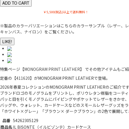
￥5,500(税込)以上で送料無料！
※製品のカラーバリエーションはこちらのカラーサンプル（
レザー
、
レ
キャンバス
、
ナイロン
）をご覧ください。
LIKE!
特集ページ【
MONOGRAM PRINT LEATHER
】 でその他アイテムもご
定番の【
411620
】がMONOGRAM PRINT LEATHERで登場。
2026年春夏コレクションのMONOGRAM PRINT LEATHERのご紹介で
ブランドロゴのモノグラムをプリントし、ポリウレタン樹脂をコーティ
パッと目を引くモノグラムにパイピングやポケットでレザーをきかせ、
バッグや、ウォレット、カードケースなどのスモールレザーグッズをラ
「ホワイト×グレー」「ブラウン× ダークブラウン」の2色で展開して
品番
54262305129
商品名
IL BISONTE（イルビゾンテ）カードケース