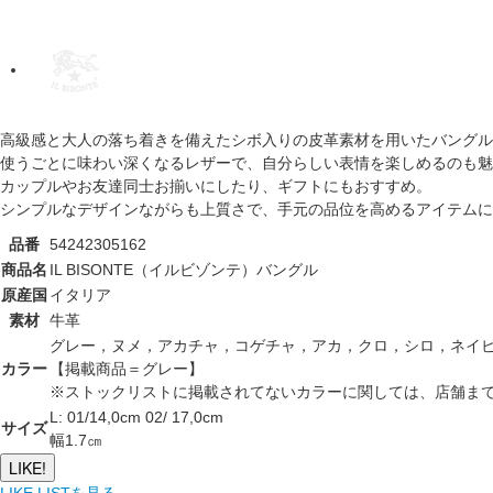
高級感と大人の落ち着きを備えたシボ入りの皮革素材を用いたバングル
使うごとに味わい深くなるレザーで、自分らしい表情を楽しめるのも魅
カップルやお友達同士お揃いにしたり、ギフトにもおすすめ。
シンプルなデザインながらも上質さで、手元の品位を高めるアイテムに
品番
54242305162
商品名
IL BISONTE（イルビゾンテ）バングル
原産国
イタリア
素材
牛革
グレー，ヌメ，アカチャ，コゲチャ，アカ，クロ，シロ，ネイ
カラー
【掲載商品＝グレー】
※ストックリストに掲載されてないカラーに関しては、店舗ま
L: 01/14,0cm 02/ 17,0cm
サイズ
幅1.7㎝
LIKE!
LIKE LISTを見る