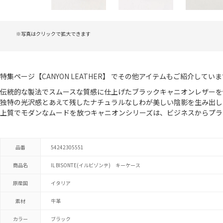
※写真はクリックで拡大できます
特集ページ【
CANYON LEATHER
】 でその他アイテムもご紹介していま
伝統的な製法でスムースな質感に仕上げたブラックキャニオンレザーを
独特の光沢感とあえて残したナチュラルなしわが美しい陰影を生み出し
上質でモダンなムードを放つキャニオンシリーズは、ビジネスからプラ
品番
54242305551
商品名
IL BISONTE(イルビゾンテ) キーケース
原産国
イタリア
素材
牛革
カラー
ブラック