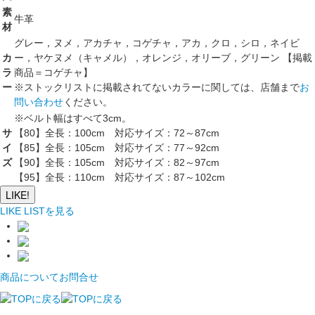
素
牛革
材
グレー，ヌメ，アカチャ，コゲチャ，アカ，クロ，シロ，ネイビ
カ
ー，ヤケヌメ（キャメル），オレンジ，オリーブ，グリーン 【掲載
ラ
商品＝コゲチャ】
ー
※ストックリストに掲載されてないカラーに関しては、店舗まで
お
問い合わせ
ください。
※ベルト幅はすべて3cm。
サ
【80】全長：100cm 対応サイズ：72～87cm
イ
【85】全長：105cm 対応サイズ：77～92cm
ズ
【90】全長：105cm 対応サイズ：82～97cm
【95】全長：110cm 対応サイズ：87～102cm
LIKE!
LIKE LISTを見る
商品についてお問合せ