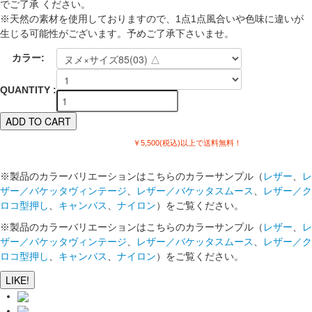
でご了承 ください。
※天然の素材を使用しておりますので、1点1点風合いや色味に違いが
生じる可能性がございます。予めご了承下さいませ。
カラー:
QUANTITY :
￥5,500(税込)以上で送料無料！
※製品のカラーバリエーションはこちらのカラーサンプル（
レザー
、
レ
ザー／バケッタヴィンテージ
、
レザー／バケッタスムース
、
レザー／ク
ロコ型押し
、
キャンバス
、
ナイロン
）をご覧ください。
※製品のカラーバリエーションはこちらのカラーサンプル（
レザー
、
レ
ザー／バケッタヴィンテージ
、
レザー／バケッタスムース
、
レザー／ク
ロコ型押し
、
キャンバス
、
ナイロン
）をご覧ください。
LIKE!